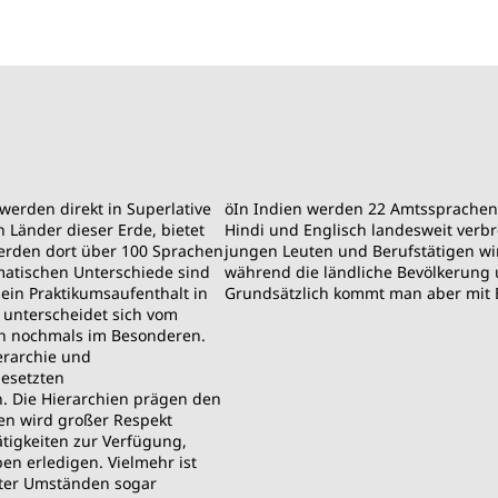
 werden direkt in Superlative
ö
In Indien werden 22 Amtssprachen 
n Länder dieser Erde, bietet
Hindi und Englisch landesweit verbre
erden dort über 100 Sprachen
jungen Leuten und Berufstätigen wi
imatischen Unterschiede sind
während die ländliche Bevölkerung u
 ein Praktikumsaufenthalt in
Grundsätzlich kommt man aber mit E
 unterscheidet sich vom
en nochmals im Besonderen.
ierarchie und
gesetzten
n. Die Hierarchien prägen den
ten wird großer Respekt
Tätigkeiten zur Verfügung,
ben erledigen. Vielmehr ist
unter Umständen sogar