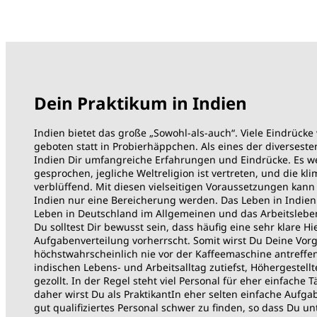
Dein Praktikum in
Indien
Indien bietet das große „Sowohl-als-auch“. Viele Eindrücke
geboten statt in Probierhäppchen. Als eines der diverseste
Indien Dir umfangreiche Erfahrungen und Eindrücke. Es w
gesprochen, jegliche Weltreligion ist vertreten, und die kl
verblüffend. Mit diesen vielseitigen Voraussetzungen kann
Indien nur eine Bereicherung werden. Das Leben in Indien
Leben in Deutschland im Allgemeinen und das Arbeitsleb
Du solltest Dir bewusst sein, dass häufig eine sehr klare H
Aufgabenverteilung vorherrscht. Somit wirst Du Deine Vor
höchstwahrscheinlich nie vor der Kaffeemaschine antreffe
indischen Lebens- und Arbeitsalltag zutiefst, Höhergestell
gezollt. In der Regel steht viel Personal für eher einfache 
daher wirst Du als PraktikantIn eher selten einfache Aufga
gut qualifiziertes Personal schwer zu finden, so dass Du 