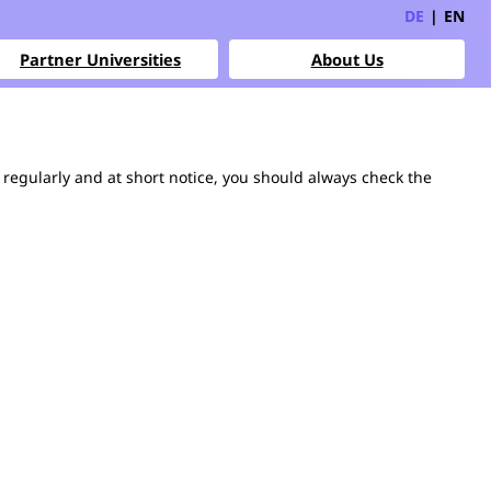
DE
|
EN
Partner Universities
About Us
regularly and at short notice, you should always check the