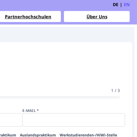
DE
|
EN
Partnerhochschulen
Über Uns
1
/
3
E-MAIL
*
raktikum
Auslandspraktikum
Werkstudierenden-/HiWi-Stelle