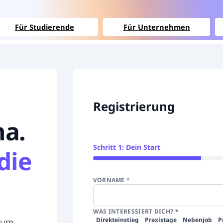
Für Studierende
Für Unternehmen
Registrierung
na.
Schritt 1: Dein Start
die
VORNAME
*
WAS INTERESSIERT DICH?
*
Direkteinstieg
Praxistage
Nebenjob
P
ium.