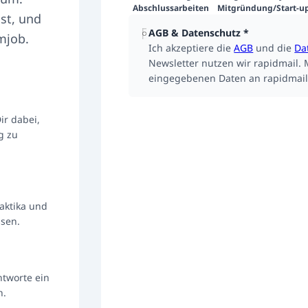
Abschlussarbeiten
Mitgründung/Start-u
st, und
AGB & Datenschutz
*
mjob.
Ich akzeptiere die
AGB
und die
Da
Newsletter nutzen wir rapidmail. 
eingegebenen Daten an rapidmail
ir dabei,
g zu
raktika und
ssen.
ntworte ein
n.